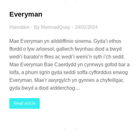
Everyman
Hamdden
By
MermaidQuay
24/01/2024
Mae Everyman yn ailddiffinio sinema. Gyda’i ethos
ffordd o fyw arloesol, gallwch fwynhau diod a bwyd
wedi’i baratoi’n ffres ac wedi’i weini’n syth i’ch sedd.
Mae Everyman Bae Caerdydd yn cynnwys gofod bar a
lolfa, a phum sgrin gyda seddi soffa cyfforddus enwog
Everyman. Mae’r awyrgylch yn gynnes a chyfeillgar,
gyda bwyd a diod ardderchog…
Read article