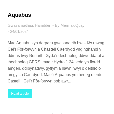
Aquabus
Gwasanaethau
,
Hamdden
By
MermaidQuay
24/01/2024
Mae Aquabus yn darparu gwasanaeth bws dŵr rhwng
Cei’r Fôr-forwyn a Chastell Caerdydd yng nghanol y
ddinas trwy Benarth. Gyda’r dechnoleg ddiweddaraf a
thechnoleg GPRS, mae’r Hydro 1 24 sedd yn ffordd
amgen, ddibynadwy, gyflym a llawn hwyl o deithio o
amgylch Caerdydd. Mae’r Aquabus yn rhedeg o erddi’r
Castell i Gei’r Fôr-forwyn bob awr,…
Read article