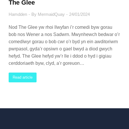
The Glee
Hamdden
By
MermaidQuay
24/01/2024
Nod The Glee yw rhoi llwyfan i’r comedi byw gorau
bob nos Wener a nos Sadwrn. Mwynhewch bedwar o’r
comedïwyr gorau o bob cwr o’r byd yn ein awditoriwm
pwrpasol, gyda’r opsiwn o gael bwyd a diod gwych
hefyd. The Glee hefyd yw’r lle i ddod o hyd i gigiau
cerddoriaeth byw, clyd, a’r goreuon…
Read article