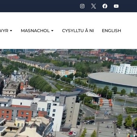
WYR
MASNACHOL
CYSYLLTU Â NI
ENGLISH