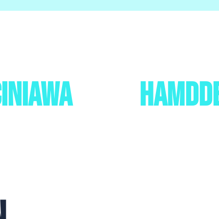
ciniawa
hamdd
N