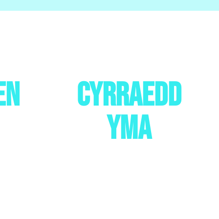
en
cyrraedd
yma