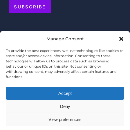
SUBSCRIBE
Manage Consent
To provide the best experiences, we use technologies like cookies to
store and/or access device information. Consenting to these
technologies will allow us to process data such as browsing
behaviour or unique IDs on this site. Not consenting or
withdrawing consent, may adversely affect certain features and
functions.
Accept
Deny
© COPYRIGHT 2025 MERMAID QUAY
TERMS & CONDITIONS
View preferences
PRIVACY POLICY
WEBSITE BY
SHOPPERTAINMENT