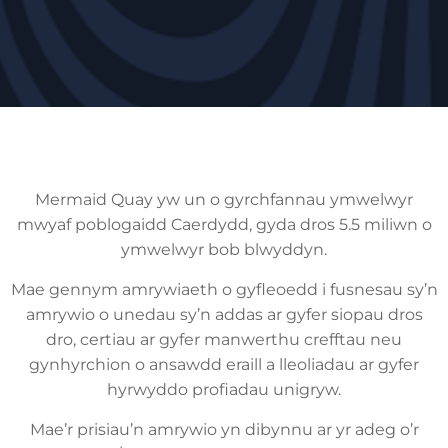
Mermaid Quay yw un o gyrchfannau ymwelwyr
mwyaf poblogaidd Caerdydd, gyda dros 5.5 miliwn o
ymwelwyr bob blwyddyn.
Mae gennym amrywiaeth o gyfleoedd i fusnesau sy’n
amrywio o unedau sy’n addas ar gyfer siopau dros
dro, certiau ar gyfer manwerthu crefftau neu
gynhyrchion o ansawdd eraill a lleoliadau ar gyfer
hyrwyddo profiadau unigryw.
Mae’r prisiau’n amrywio yn dibynnu ar yr adeg o’r