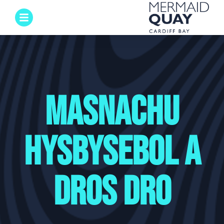
Masnachu
Hysbysebol a
Dros Dro