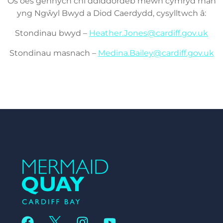
Os oes gennych chi ddiddordeb mewn cymryd rhan
yng Ngŵyl Bwyd a Diod Caerdydd, cysylltwch â:
Stondinau bwyd –
Heather.Jones@cardiff.gov.uk
Stondinau masnach –
Medina.Bailey@cardiff.gov.uk