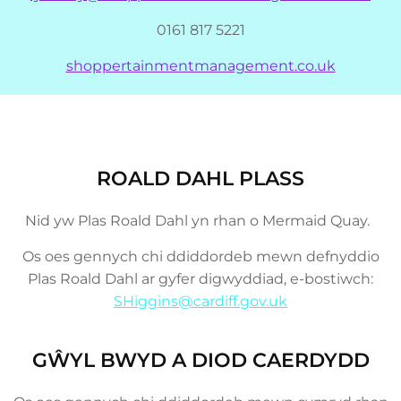
0161 817 5221
shoppertainmentmanagement.co.uk
ROALD DAHL PLASS
Nid yw Plas Roald Dahl yn rhan o Mermaid Quay.
Os oes gennych chi ddiddordeb mewn defnyddio
Plas Roald Dahl ar gyfer digwyddiad, e-bostiwch:
SHiggins@cardiff.gov.uk
GŴYL BWYD A DIOD CAERDYDD