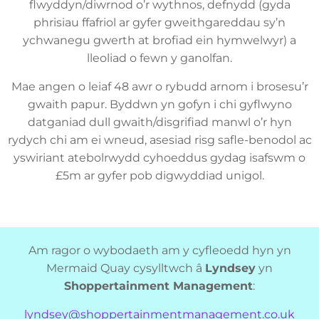
flwyddyn/diwrnod o’r wythnos, defnydd (gyda
phrisiau ffafriol ar gyfer gweithgareddau sy’n
ychwanegu gwerth at brofiad ein hymwelwyr) a
lleoliad o fewn y ganolfan.
Mae angen o leiaf 48 awr o rybudd arnom i brosesu’r
gwaith papur. Byddwn yn gofyn i chi gyflwyno
datganiad dull gwaith/disgrifiad manwl o’r hyn
rydych chi am ei wneud, asesiad risg safle-benodol ac
yswiriant atebolrwydd cyhoeddus gydag isafswm o
£5m ar gyfer pob digwyddiad unigol.
Am ragor o wybodaeth am y cyfleoedd hyn yn
Mermaid Quay cysylltwch â
Lyndsey
yn
Shoppertainment Management
:
lyndsey@shoppertainmentmanagement.co.uk