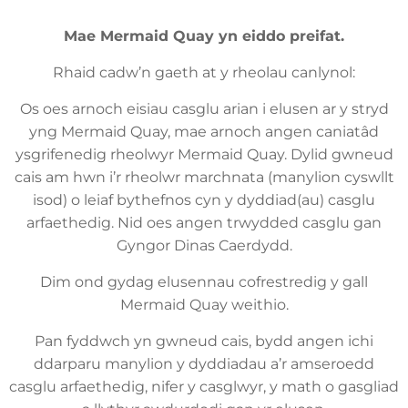
Mae Mermaid Quay yn eiddo preifat.
Rhaid cadw’n gaeth at y rheolau canlynol:
Os oes arnoch eisiau casglu arian i elusen ar y stryd
yng Mermaid Quay, mae arnoch angen caniatâd
ysgrifenedig rheolwyr Mermaid Quay. Dylid gwneud
cais am hwn i’r rheolwr marchnata (manylion cyswllt
isod) o leiaf bythefnos cyn y dyddiad(au) casglu
arfaethedig. Nid oes angen trwydded casglu gan
Gyngor Dinas Caerdydd.
Dim ond gydag elusennau cofrestredig y gall
Mermaid Quay weithio.
Pan fyddwch yn gwneud cais, bydd angen ichi
ddarparu manylion y dyddiadau a’r amseroedd
casglu arfaethedig, nifer y casglwyr, y math o gasgliad