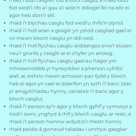
rhaid i bob casglwr fod â bocs casglu, a rhaid iddo
fod wedi’i rifo a’i gau a’i selio’n ddiogel fel na ellir ei
agor heb dorri’r sêl.
rhaid i’r blychau casglu fod wedi’u rhifo’n olynol.
rhaid i’r holl arian a gesglir yn ystod casgliad gael ei
roi mewn blwch casglu yn ddi-oed.
rhaid i’r holl flychau casglu arddangos enw’r elusen
neu’r gronfa y cesglir ar ei chyfer yn amlwg.
rhaid i’r holl flychau casglu gael eu hagor ym
mhresenoldeb yr hyrwyddwr a pherson cyfrifol
arall, ac eithrio mewn achosion pan fydd y blwch
heb ei agor yn cael ei ddanfon yn syth i’r banc (dan
yr amgylchiadau hynny, caniateir i’r banc agor y
blwch casglu).
rhaid i’r person sy’n agor y blwch gyfrif y cynnwys a
nodi’r swm, ynghyd â rhif y blwch casglu, ar restr, a
rhaid i’r person hwnnw ardystio’r rhestr honno.
rhaid peidio â gwneud taliadau i unrhyw gasglwr