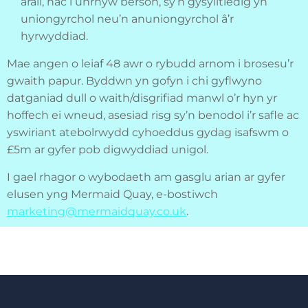
arall, nac i unrhyw berson, sy’n gysylltiedig yn
uniongyrchol neu’n anuniongyrchol â’r
hyrwyddiad.
Mae angen o leiaf 48 awr o rybudd arnom i brosesu’r
gwaith papur. Byddwn yn gofyn i chi gyflwyno
datganiad dull o waith/disgrifiad manwl o’r hyn yr
hoffech ei wneud, asesiad risg sy’n benodol i’r safle ac
yswiriant atebolrwydd cyhoeddus gydag isafswm o
£5m ar gyfer pob digwyddiad unigol.
I gael rhagor o wybodaeth am gasglu arian ar gyfer
elusen yng Mermaid Quay, e-bostiwch
marketing@mermaidquay.co.uk
.