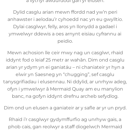
a llythyr awdurdodi gan yr elusen.
Dylid casglu arian mewn ffordd nad yw’n peri
anhawster i aelodau’r cyhoedd nac yn eu gwylltio.
Dylai casglwyr, felly, aros yn llonydd a gadael i
ymwelwyr ddewis a oes arnynt eisiau cyfrannu ai
peidio.
Mewn achosion lle ceir mwy nag un casglwr, rhaid
iddynt fod o leiaf 25 metr ar wahân. Dim ond casglu
arian yr ydym yn ei ganiatáu – ni chaniateir yr hyn a
elwir yn Saesneg yn “chugging”, sef casglu
tanysgrifiadau i elusennau. Ni ddylid, ar unrhyw adeg,
ofyn i ymwelwyr â Mermaid Quay am eu manylion
banc, na gofyn iddynt drefnu archeb sefydlog.
Dim ond un elusen a ganiateir ar y safle ar yr un pryd.
Rhaid i’r casglwyr gydymffurfio ag unrhyw gais, a
phob cais, gan reolwyr a staff diogelwch Mermaid