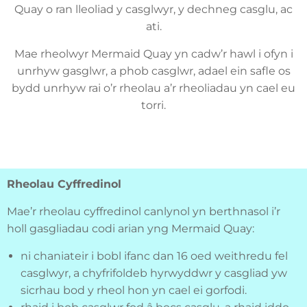
Quay o ran lleoliad y casglwyr, y dechneg casglu, ac
ati.
Mae rheolwyr Mermaid Quay yn cadw’r hawl i ofyn i
unrhyw gasglwr, a phob casglwr, adael ein safle os
bydd unrhyw rai o’r rheolau a’r rheoliadau yn cael eu
torri.
Rheolau Cyffredinol
Mae’r rheolau cyffredinol canlynol yn berthnasol i’r
holl gasgliadau codi arian yng Mermaid Quay:
ni chaniateir i bobl ifanc dan 16 oed weithredu fel
casglwyr, a chyfrifoldeb hyrwyddwr y casgliad yw
sicrhau bod y rheol hon yn cael ei gorfodi.