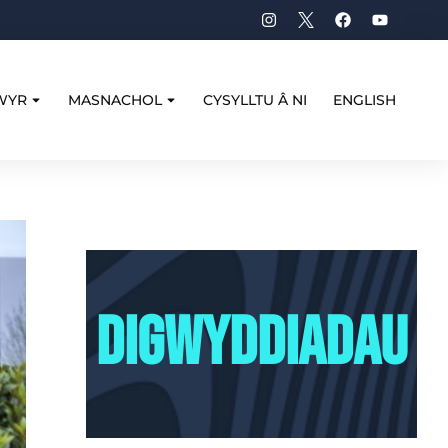
WYR
MASNACHOL
CYSYLLTU Â NI
ENGLISH
digwyddiadau