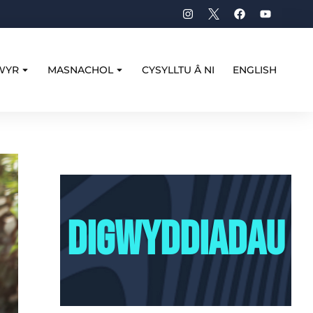
WYR
MASNACHOL
CYSYLLTU Â NI
ENGLISH
digwyddiadau