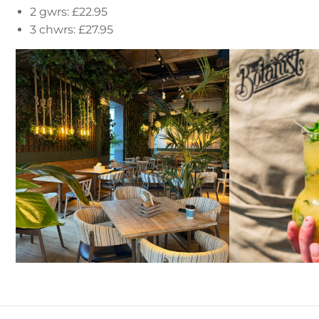
2 gwrs: £22.95
3 chwrs: £27.95