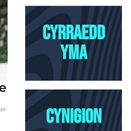
cyrraedd
yma
e
cynigion
ydd