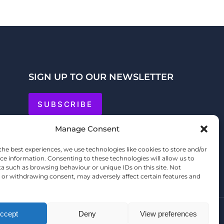
SIGN UP TO OUR NEWSLETTER
SUBSCRIBE
Manage Consent
the best experiences, we use technologies like cookies to store and/or
ce information. Consenting to these technologies will allow us to
a such as browsing behaviour or unique IDs on this site. Not
or withdrawing consent, may adversely affect certain features and
ccept
Deny
View preferences
Y
SHOPPERTAINMENT