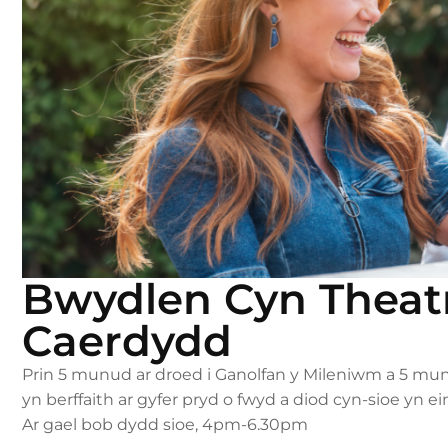
Bwydlen Cyn Theatr
Caerdydd
Prin 5 munud ar droed i Ganolfan y Mileniwm a 5 mun
yn berffaith ar gyfer pryd o fwyd a diod cyn-sioe yn ei
Ar gael bob dydd sioe, 4pm-6.30pm