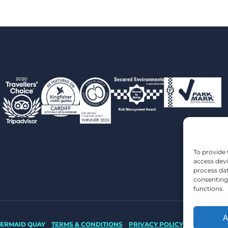
To provide 
access devi
process dat
consenting 
functions.
A
 MERMAID QUAY
TERMS & CONDITIONS
PRIVACY POLICY
WEBSITE B